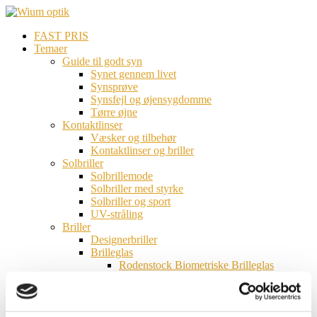
FAST PRIS
Temaer
Guide til godt syn
Synet gennem livet
Synsprøve
Synsfejl og øjensygdomme
Tørre øjne
Kontaktlinser
Væsker og tilbehør
Kontaktlinser og briller
Solbriller
Solbrillemode
Solbriller med styrke
Solbriller og sport
UV-stråling
Briller
Designerbriller
Brilleglas
Rodenstock Biometriske Brilleglas
Sun Colormatic
Biometric Intelligent Glasses
Biometrisk intelligente brilleglas
Briller til job