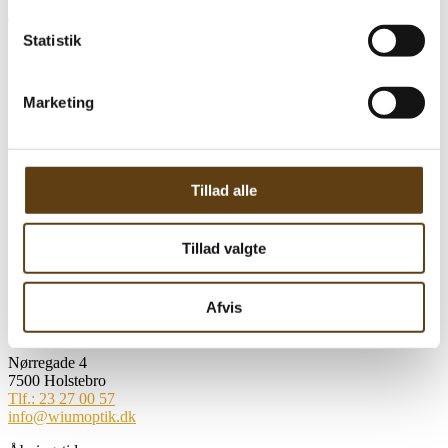
formål du vil give samtykke til ved at benytte
Tilbuddet gælder august, september og oktober.
checkboksene ud for formålet, og derefter trykke på
Statistik
'Gem indstillinger'.
Marketing
Du kan læse mere om vores brug af cookies og andre
teknologier, samt om vores indsamling og behandling af
personoplysninger ved at trykke på linket til
Persondatapolitik i bunden af vores hjemmeside.
Tillad alle
Tillad valgte
Afvis
Wium Optik
Nørregade 4
7500 Holstebro
Tlf.: 23 27 00 57
info@wiumoptik.dk