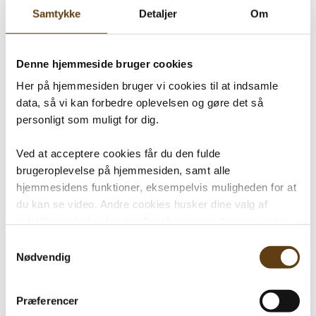
Børn og briller
Samtykke
Detaljer
Om
Brands
Aktuelt
2 for 1
Hvem er vi
Denne hjemmeside bruger cookies
Vores team
Her på hjemmesiden bruger vi cookies til at indsamle
En del af OptikTeam
Delbetaling
data, så vi kan forbedre oplevelsen og gøre det så
Kontakt
personligt som muligt for dig.
Re-Circle
Ved at acceptere cookies får du den fulde
brugeroplevelse på hjemmesiden, samt alle
hjemmesidens funktioner, eksempelvis muligheden for at
Hjem
»
3kr
du kan se video. Andre cookies husker dine valg af
3 års fødselsdag
indstillinger f.eks. for antallet af søgeresultater pr. side
samt sprog. Vi anvender også opsamlede Cookiedata i
Samtykkevalg
Stel 3 kr.
forbindelse med marketing.
Nødvendig
Gælder ALLE stel i butikken v/køb af komplet brille
Kig ind, eller bestil en tid til en synsprøve:
Ved at trykke på 'Tillad alle' giver du samtykke til alle
Præferencer
disse formål. Du kan også vælge at tilkendegive, hvilke
BOOK TID ONLINE