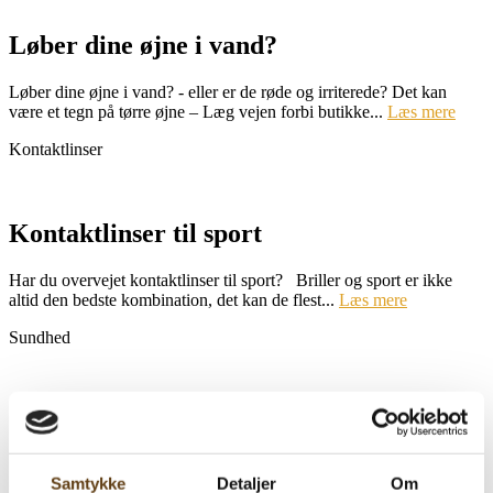
Løber dine øjne i vand?
Løber dine øjne i vand? - eller er de røde og irriterede? Det kan
være et tegn på tørre øjne – Læg vejen forbi butikke...
Læs mere
Kontaktlinser
Kontaktlinser til sport
Har du overvejet kontaktlinser til sport? Briller og sport er ikke
altid den bedste kombination, det kan de flest...
Læs mere
Sundhed
Skærmbriller
Skærmbriller Lad et par skærmbriller redde dig fra hovedpine,
Samtykke
Detaljer
Om
irriterede øjne og nakkesmerter. Mange timer dagligt foran ...
Læs