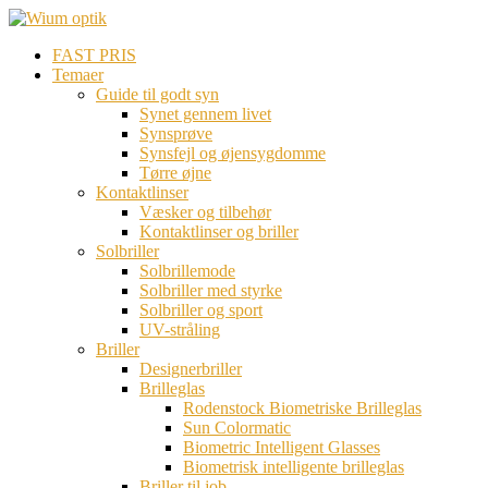
FAST PRIS
Temaer
Guide til godt syn
Synet gennem livet
Synsprøve
Synsfejl og øjensygdomme
Tørre øjne
Kontaktlinser
Væsker og tilbehør
Kontaktlinser og briller
Solbriller
Solbrillemode
Solbriller med styrke
Solbriller og sport
UV-stråling
Briller
Designerbriller
Brilleglas
Rodenstock Biometriske Brilleglas
Sun Colormatic
Biometric Intelligent Glasses
Biometrisk intelligente brilleglas
Briller til job