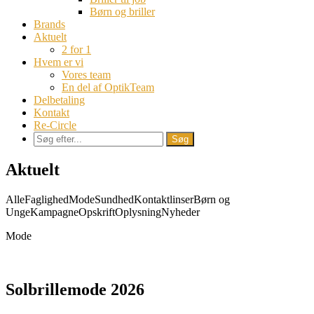
Børn og briller
Brands
Aktuelt
2 for 1
Hvem er vi
Vores team
En del af OptikTeam
Delbetaling
Kontakt
Re-Circle
Aktuelt
Alle
Faglighed
Mode
Sundhed
Kontaktlinser
Børn og
Unge
Kampagne
Opskrift
Oplysning
Nyheder
Mode
Solbrillemode 2026