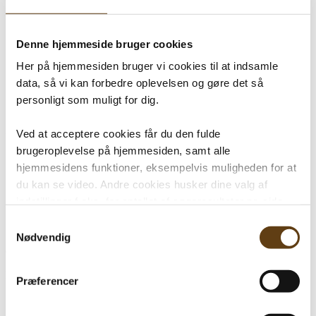
mere
Sundhed
Denne hjemmeside bruger cookies
Her på hjemmesiden bruger vi cookies til at indsamle
data, så vi kan forbedre oplevelsen og gøre det så
Individuelle øjne
personligt som muligt for dig.
Individuelle øjne Ingen øjne er ens og det betyder at det stiller
individuelle krav til dine brilleglas. Dine øjne er i kon...
Læs mere
Ved at acceptere cookies får du den fulde
brugeroplevelse på hjemmesiden, samt alle
Sundhed
hjemmesidens funktioner, eksempelvis muligheden for at
du kan se video. Andre cookies husker dine valg af
indstillinger f.eks. for antallet af søgeresultater pr. side
Synsbedrag
samt sprog. Vi anvender også opsamlede Cookiedata i
Samtykkevalg
forbindelse med marketing.
Nødvendig
Synsbedrag Trækninger i øjet skaber optiske illusioner Synsbedrag
er øjnenes måde at skærpe vores sanser på, og hjernen ...
Læs mere
Ved at trykke på 'Tillad alle' giver du samtykke til alle
Kampagne
Præferencer
disse formål. Du kan også vælge at tilkendegive, hvilke
formål du vil give samtykke til ved at benytte