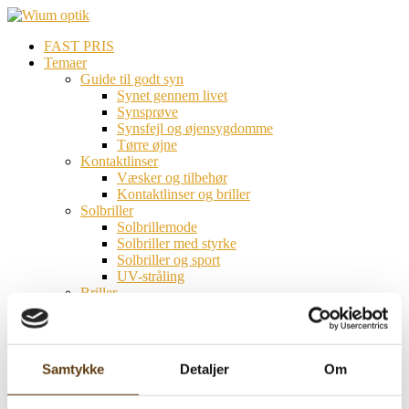
FAST PRIS
Temaer
Guide til godt syn
Synet gennem livet
Synsprøve
Synsfejl og øjensygdomme
Tørre øjne
Kontaktlinser
Væsker og tilbehør
Kontaktlinser og briller
Solbriller
Solbrillemode
Solbriller med styrke
Solbriller og sport
UV-stråling
Briller
Designerbriller
Brilleglas
Rodenstock Biometriske Brilleglas
Sun Colormatic
Samtykke
Detaljer
Om
Biometric Intelligent Glasses
Biometrisk intelligente brilleglas
Briller til job