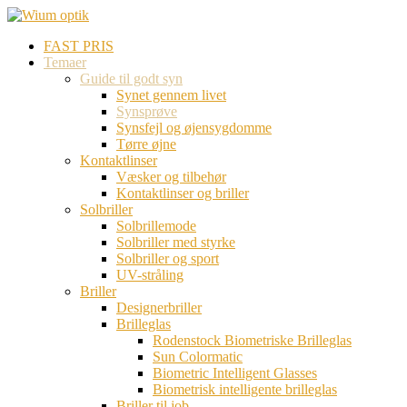
FAST PRIS
Temaer
Guide til godt syn
Synet gennem livet
Synsprøve
Synsfejl og øjensygdomme
Tørre øjne
Kontaktlinser
Væsker og tilbehør
Kontaktlinser og briller
Solbriller
Solbrillemode
Solbriller med styrke
Solbriller og sport
UV-stråling
Briller
Designerbriller
Brilleglas
Rodenstock Biometriske Brilleglas
Sun Colormatic
Biometric Intelligent Glasses
Biometrisk intelligente brilleglas
Briller til job