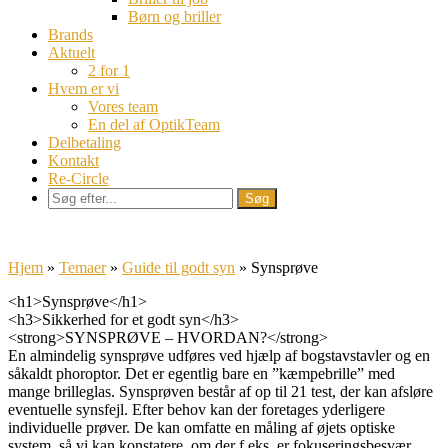
Børn og briller
Brands
Aktuelt
2 for 1
Hvem er vi
Vores team
En del af OptikTeam
Delbetaling
Kontakt
Re-Circle
Hjem
»
Temaer
»
Guide til godt syn
»
Synsprøve
<h1>Synsprøve</h1>
<h3>Sikkerhed for et godt syn</h3>
<strong>SYNSPRØVE – HVORDAN?</strong>
En almindelig synsprøve udføres ved hjælp af bogstavstavler og en
såkaldt phoroptor. Det er egentlig bare en ”kæmpebrille” med
mange brilleglas. Synsprøven består af op til 21 test, der kan afsløre
eventuelle synsfejl. Efter behov kan der foretages yderligere
individuelle prøver. De kan omfatte en måling af øjets optiske
system, så vi kan konstatere, om der f.eks. er fokuseringsbesvær,