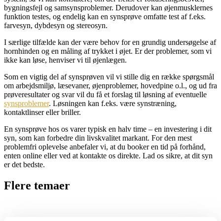
bygningsfejl og samsynsproblemer. Derudover kan øjenmusklernes
funktion testes, og endelig kan en synsprøve omfatte test af f.eks.
farvesyn, dybdesyn og stereosyn.
I særlige tilfælde kan der være behov for en grundig undersøgelse af
hornhinden og en måling af trykket i øjet. Er der problemer, som vi
ikke kan løse, henviser vi til øjenlægen.
Som en vigtig del af synsprøven vil vi stille dig en række spørgsmål
om arbejdsmiljø, læsevaner, øjenproblemer, hovedpine o.l., og ud fra
prøveresultater og svar vil du få et forslag til løsning af eventuelle
synsproblemer
. Løsningen kan f.eks. være synstræning,
kontaktlinser eller briller.
En synsprøve hos os varer typisk en halv time – en investering i dit
syn, som kan forbedre din livskvalitet markant. For den mest
problemfri oplevelse anbefaler vi, at du booker en tid på forhånd,
enten online eller ved at kontakte os direkte. Lad os sikre, at dit syn
er det bedste.
Flere temaer