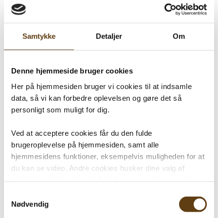
Solbrillemode
Læs mere
Samtykke
Detaljer
Om
Væsker og tilbehør
Læs mere
Denne hjemmeside bruger cookies
Her på hjemmesiden bruger vi cookies til at indsamle
Kontaktlinser
data, så vi kan forbedre oplevelsen og gøre det så
personligt som muligt for dig.
Læs mere
Ved at acceptere cookies får du den fulde
Brilleglas
brugeroplevelse på hjemmesiden, samt alle
hjemmesidens funktioner, eksempelvis muligheden for at
Læs mere
du kan se video. Andre cookies husker dine valg af
indstillinger f.eks. for antallet af søgeresultater pr. side
Solbriller med styrke
samt sprog. Vi anvender også opsamlede Cookiedata i
Samtykkevalg
forbindelse med marketing.
Nødvendig
Læs mere